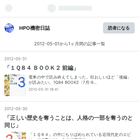
HPO機密日誌
読者になる
2012-05-01から1ヶ月間の記事一覧
2012
-
05
-
31
「１Ｑ８４ ＢＯＯＫ２ 前編」
電車の中で読み終えてしまった。狂おしいほど「後編」
が読みたい。1Q84 BOOK2〈7月‐9…
2012-05-31 18:41
2012
-
05
-
30
「正しい歴史を奪うことは、人格の一部を奪うのと
同じ」
「１Ｑ８４」の中にちりばめられている近現代史のエピ