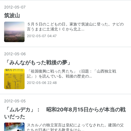
2012
-
05
-
07
筑波山
５月５日のこどもの日。家族で筑波山に登った。ナビの
言うままに土浦北ＩＣから北上…
2012-05-07 04:47
2012
-
05
-
06
「みんながもった戦後の夢」
「祖国復興に戦った男たち」（旧題：「山西独立戦
記」）を読んでいる。戦後の歴史の…
2012-05-06 22:48
2012
-
05
-
05
「ムルデカ」： 昭和20年8月15日からが本当の戦
いだった
スカルノの独立宣言は皇紀によってなされた。建国の父
たちが日本に対する敬意をはら…