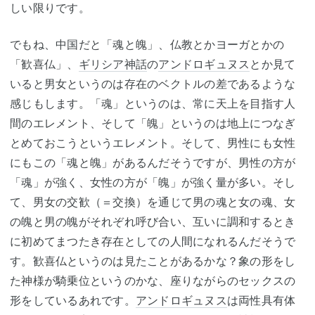
しい限りです。
でもね、中国だと「魂と魄」、仏教とかヨーガとかの
「歓喜仏」、
ギリシア神話
の
アンドロギュヌス
とか見て
いると男女というのは存在のベクトルの差であるような
感じもします。「魂」というのは、常に天上を目指す人
間のエレメント、そして「魄」というのは地上につなぎ
とめておこうというエレメント。そして、男性にも女性
にもこの「魂と魄」があるんだそうですが、男性の方が
「魂」が強く、女性の方が「魄」が強く量が多い。そし
て、男女の交歓（＝交換）を通じて男の魂と女の魂、女
の魄と男の魄がそれぞれ呼び合い、互いに調和するとき
に初めてまつたき存在としての人間になれるんだそうで
す。歓喜仏というのは見たことがあるかな？象の形をし
た神様が騎乗位というのかな、座りながらのセックスの
形をしているあれです。
アンドロギュヌス
は両性具有体