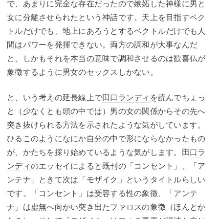
で、あまりに完全な存在だったので嫉妬した神様に男と
女に分離させられたという神話です。天上を目指すベク
トルだけでも、地上にあろうとするベクトルだけでも人
間はパワーを発揮できない。両方の調和が大事なんだ
と、しかもそれを本当の意味で調和させるのは歓喜仏が
象徴するように男女のセックスしかない。
と、いう考えの延長線上で
田口ランディ
を読んでちょっ
と（少なくとも頭の中では）男の女の関係からその先へ
突き抜けられる方法を示されたような気がしています。
ひるこのようになにか自分の中で形にならなかったもの
が、かたちを採り始めているような気がします。
田口ラ
ンディ
のエッセイによると既刊の「コンセント」、「ア
ンテナ」ときて次は「モザイク」というタイトルらしい
です。「コンセント」は受容する性の象徴、「アンテ
ナ」は虚無へ向かい突き出たファロスの象徴（ほんとか