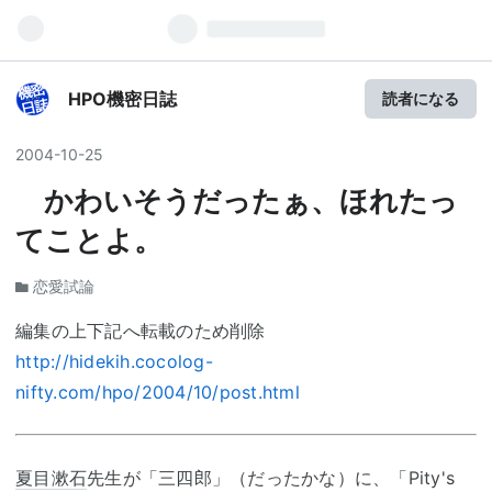
HPO機密日誌
読者になる
2004
-
10
-
25
かわいそうだったぁ、ほれたっ
てことよ。
恋愛試論
編集の上下記へ転載のため削除
http://hidekih.cocolog-
nifty.com/hpo/2004/10/post.html
夏目漱石
先生が「三四郎」（だったかな）に、「Pity's