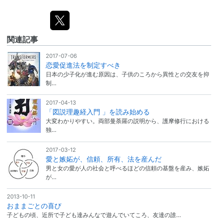
関連記事
2017-07-06
恋愛促進法を制定すべき
日本の少子化が進む原因は、子供のころから異性との交友を抑
制…
2017-04-13
「図説理趣経入門 」を読み始める
大変わかりやすい。両部曼荼羅の説明から、護摩修行における
独…
2017-03-12
愛と嫉妬が、信頼、所有、法を産んだ
男と女の愛が人の社会と呼べるほどの信頼の基盤を産み、嫉妬
が…
2013-10-11
おままごとの喜び
子どもの頃、近所で子ども達みんなで遊んでいてころ、友達の誰…