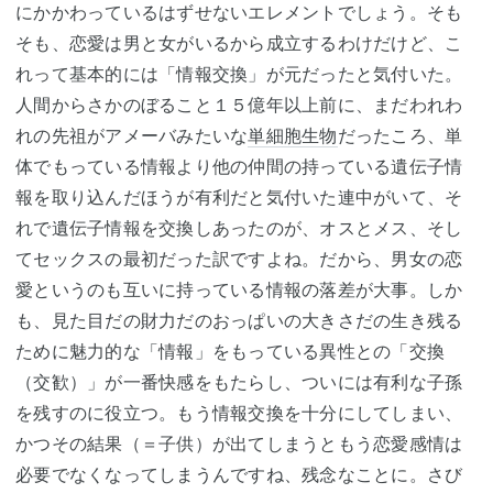
にかかわっているはずせないエレメントでしょう。そも
そも、恋愛は男と女がいるから成立するわけだけど、こ
れって基本的には「情報交換」が元だったと気付いた。
人間からさかのぼること１５億年以上前に、まだわれわ
れの先祖がアメーバみたいな
単細胞生物
だったころ、単
体でもっている情報より他の仲間の持っている遺伝子情
報を取り込んだほうが有利だと気付いた連中がいて、そ
れで遺伝子情報を交換しあったのが、オスとメス、そし
てセックスの最初だった訳ですよね。だから、男女の恋
愛というのも互いに持っている情報の落差が大事。しか
も、見た目だの財力だのおっぱいの大きさだの生き残る
ために魅力的な「情報」をもっている異性との「交換
（交歓）」が一番快感をもたらし、ついには有利な子孫
を残すのに役立つ。もう情報交換を十分にしてしまい、
かつその結果（＝子供）が出てしまうともう恋愛感情は
必要でなくなってしまうんですね、残念なことに。さび