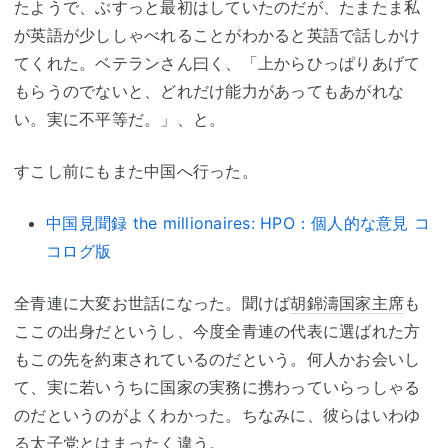
たようで、ぶすっと最初はしていたのだが、たまたま私
が英語が少ししゃべれることがわかると英語で話しかけ
てくれた。ベテランさん曰く、「上からひっぱりあげて
もらうのでないと、どれだけ能力があってもあがれな
い。実に不平等だ。」、と。
すこし前にもまた中国へ行った。
中国見聞録 the millionaires: HPO：個人的な意見 コ
コログ版
全青連に大変お世話になった。聞けば
胡錦濤
国家主席
も
ここの出身だというし、今度全青連の代表に選ばれた方
もこの先を約束されているのだという。何人かお会いし
て、実に若いうちに国家の実務に携わっていらっしゃる
のだというのがよくわかった。ちなみに、彼らはいわゆ
る
太子党
とはまったく違う。