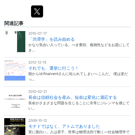
関連記事
2015-07-17
「渋滞学」を読み始める
かなり気合い入っている。べき乗則、複雑性などをお題にして
き…
2012-12-15
それでも、選挙に行こう！
朝からid:finalventさんに叱られてしまいへこんだ。 僕は逆だ
っ…
2010-02-21
長命は信頼社会を産み、短命は変化に適応する
長命がさまざまな問題を生じることに非常にジレンマを感じて
い…
2009-10-12
モナドではなく、アトムでありました
実に面白い。人は原子、世界は物理法則で動く―社会物理学で