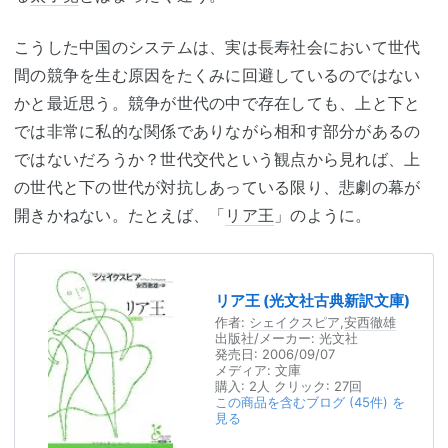
こうした中国のシステムは、実は長寿社会において世代
間の競争を生む原因をたくみに回避しているのではない
かと最近思う。競争が世代の中で存在しても、上と下と
では非常に私的な関係でありながら相和す部分があるの
ではないだろうか？世代交代という観点から見れば、上
の世代と下の世代が対抗しあっている限り、悲劇の幕が
開きかねない。たとえば、「
リア王
」のように。
リア王 (光文社古典新訳文庫)
作者:
シェイクスピア
,
安西徹雄
出版社/メーカー:
光文社
発売日:
2006/09/07
メディア:
文庫
購入
: 2人
クリック
: 27回
この商品を含むブログ (45件) を
見る